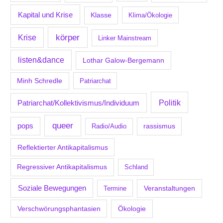
Kapital und Krise
Klasse
Klima/Ökologie
körper
Krise
Linker Mainstream
listen&dance
Lothar Galow-Bergemann
Minh Schredle
Patriarchat
Politik
Patriarchat/Kollektivismus/Individuum
queer
pops
Radio/Audio
rassismus
Reflektierter Antikapitalismus
Regressiver Antikapitalismus
Schland
Soziale Bewegungen
Veranstaltungen
Termine
Verschwörungsphantasien
Ökologie