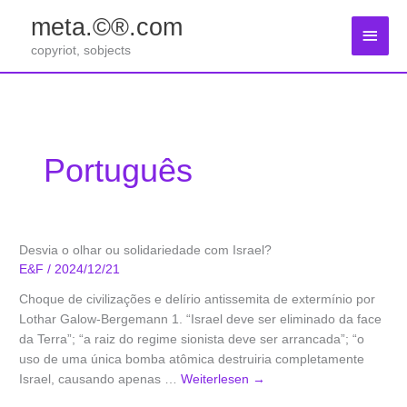
Zum
meta.©®.com
Inhalt
Haup
springen
copyriot, sobjects
Português
Desvia o olhar ou solidariedade com Israel?
E&F
/
2024/12/21
Choque de civilizações e delírio antissemita de extermínio por
Lothar Galow-Bergemann 1. “Israel deve ser eliminado da face
da Terra”; “a raiz do regime sionista deve ser arrancada”; “o
uso de uma única bomba atômica destruiria completamente
Israel, causando apenas …
Weiterlesen
→