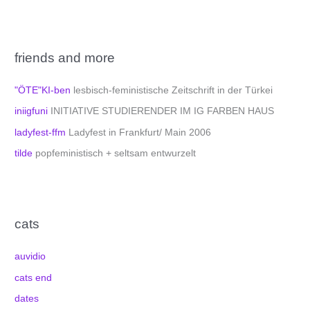
friends and more
"ÖTE"KI-ben
lesbisch-feministische Zeitschrift in der Türkei
iniigfuni
INITIATIVE STUDIERENDER IM IG FARBEN HAUS
ladyfest-ffm
Ladyfest in Frankfurt/ Main 2006
tilde
popfeministisch + seltsam entwurzelt
cats
auvidio
cats end
dates