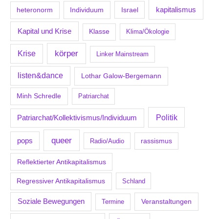
kapitalismus
Individuum
Israel
heteronorm
Kapital und Krise
Klasse
Klima/Ökologie
körper
Krise
Linker Mainstream
listen&dance
Lothar Galow-Bergemann
Minh Schredle
Patriarchat
Politik
Patriarchat/Kollektivismus/Individuum
queer
pops
Radio/Audio
rassismus
Reflektierter Antikapitalismus
Regressiver Antikapitalismus
Schland
Soziale Bewegungen
Veranstaltungen
Termine