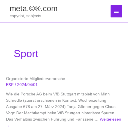
Zum
meta.©®.com
Inhalt
Haup
springen
copyriot, sobjects
Sport
Organisierte Mitgliederverarsche
E&F
/
2024/04/01
Wie die Porsche AG beim VfB Stuttgart mitspielt von Minh
Schredle (zuerst erschienen in Kontext: Wochenzeitung
Ausgabe 678 am 27. März 2024) Tanja Gönner gegen Claus
Vogt: Der Machtkampf beim VfB Stuttgart hinterlässt Spuren.
Das Verhältnis zwischen Führung und Fanszene …
Weiterlesen
→