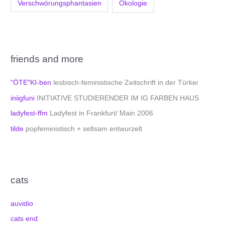
Verschwörungsphantasien
Ökologie
friends and more
"ÖTE"KI-ben
lesbisch-feministische Zeitschrift in der Türkei
iniigfuni
INITIATIVE STUDIERENDER IM IG FARBEN HAUS
ladyfest-ffm
Ladyfest in Frankfurt/ Main 2006
tilde
popfeministisch + seltsam entwurzelt
cats
auvidio
cats end