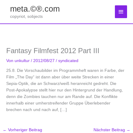
Zum
meta.©®.com
Inhalt
Haup
springen
copyriot, sobjects
Fantasy Filmfest 2012 Part III
Von
unkultur
/
2012/08/27
/
syndicated
25.8. Die Vorschaubilder im Programmheft waren in Farbe, der
Film „The Day“ ist dann aber über weite Strecken in einer
Sepia-Optik, die an Schwarz/weiß heranreicht gedreht. Die
Post-Apokalypse stellt hier nur den Hintergrund der Handlung,
denn die Zombies tauchen nur am Rande auf. Die Konflikte
innerhalb einer umherstreifender Gruppe Überlebender
brechen nach und nach auf, […]
←
Vorheriger Beitrag
Nächster Beitrag
→