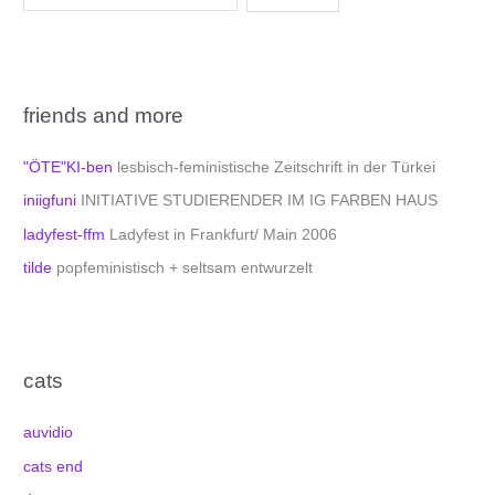
friends and more
"ÖTE"KI-ben
lesbisch-feministische Zeitschrift in der Türkei
iniigfuni
INITIATIVE STUDIERENDER IM IG FARBEN HAUS
ladyfest-ffm
Ladyfest in Frankfurt/ Main 2006
tilde
popfeministisch + seltsam entwurzelt
cats
auvidio
cats end