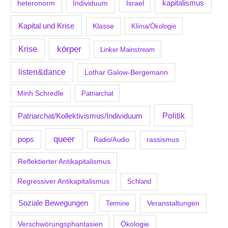
kapitalismus
Individuum
Israel
heteronorm
Kapital und Krise
Klasse
Klima/Ökologie
körper
Krise
Linker Mainstream
listen&dance
Lothar Galow-Bergemann
Minh Schredle
Patriarchat
Politik
Patriarchat/Kollektivismus/Individuum
queer
pops
Radio/Audio
rassismus
Reflektierter Antikapitalismus
Regressiver Antikapitalismus
Schland
Soziale Bewegungen
Veranstaltungen
Termine
Verschwörungsphantasien
Ökologie