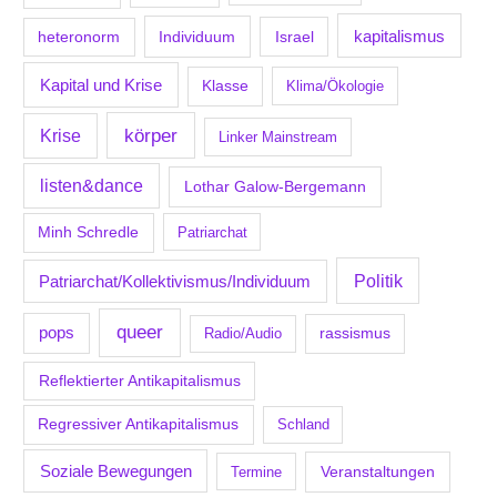
kapitalismus
Individuum
Israel
heteronorm
Kapital und Krise
Klasse
Klima/Ökologie
körper
Krise
Linker Mainstream
listen&dance
Lothar Galow-Bergemann
Minh Schredle
Patriarchat
Politik
Patriarchat/Kollektivismus/Individuum
queer
pops
Radio/Audio
rassismus
Reflektierter Antikapitalismus
Regressiver Antikapitalismus
Schland
Soziale Bewegungen
Veranstaltungen
Termine