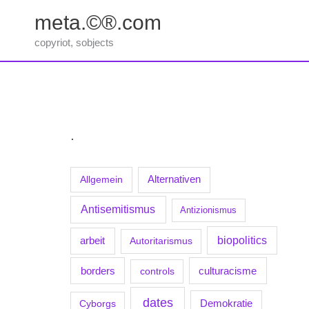
Zum
meta.©®.com
Inhalt
springen
copyriot, sobjects
.
Allgemein
Alternativen
Antisemitismus
Antizionismus
biopolitics
arbeit
Autoritarismus
borders
culturacisme
controls
dates
Demokratie
Cyborgs