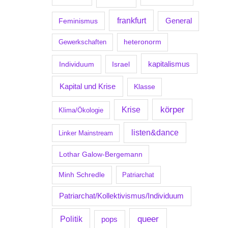
frankfurt
Feminismus
General
Gewerkschaften
heteronorm
kapitalismus
Individuum
Israel
Kapital und Krise
Klasse
körper
Krise
Klima/Ökologie
listen&dance
Linker Mainstream
Lothar Galow-Bergemann
Minh Schredle
Patriarchat
Patriarchat/Kollektivismus/Individuum
Politik
queer
pops