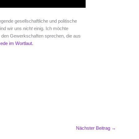
legende gesellschaftliche und politische
sind wir uns
nicht
einig. Ich möchte
in den Gewerkschaften sprechen, die aus
ede im Wortlaut.
Nächster Beitrag
→