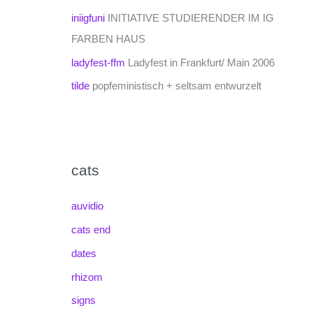
iniigfuni
INITIATIVE STUDIERENDER IM IG
FARBEN HAUS
ladyfest-ffm
Ladyfest in Frankfurt/ Main 2006
tilde
popfeministisch + seltsam entwurzelt
cats
auvidio
cats end
dates
rhizom
signs