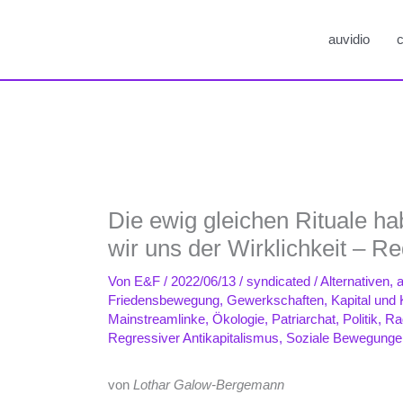
auvidio
c
Die ewig gleichen Rituale ha
wir uns der Wirklichkeit – R
Von
E&F
/
2022/06/13
/
syndicated
/
Alternativen
,
a
Friedensbewegung
,
Gewerkschaften
,
Kapital und 
Mainstreamlinke
,
Ökologie
,
Patriarchat
,
Politik
,
Ra
Regressiver Antikapitalismus
,
Soziale Bewegunge
von
Lothar Galow-Bergemann