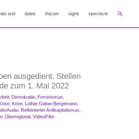
Suchen
ats end
dates
rhizom
signs
spectacle
ben ausgedient. Stellen
ede zum 1. Mai 2022
rbeit
,
Demokratie
,
Feminismus
,
Krise
,
Krise
,
Lothar Galow-Bergemann
,
dio/Audio
,
Reflektierter Antikapitalismus
,
n
,
Überregional
,
Video/Film