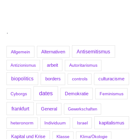
.
Antisemitismus
Allgemein
Alternativen
arbeit
Antizionismus
Autoritarismus
biopolitics
borders
culturacisme
controls
dates
Demokratie
Feminismus
Cyborgs
frankfurt
General
Gewerkschaften
kapitalismus
Individuum
Israel
heteronorm
Kapital und Krise
Klasse
Klima/Ökologie