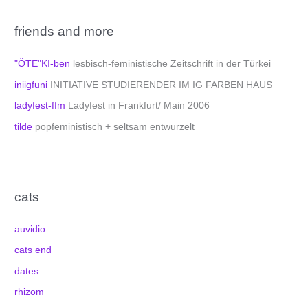
friends and more
"ÖTE"KI-ben
lesbisch-feministische Zeitschrift in der Türkei
iniigfuni
INITIATIVE STUDIERENDER IM IG FARBEN HAUS
ladyfest-ffm
Ladyfest in Frankfurt/ Main 2006
tilde
popfeministisch + seltsam entwurzelt
cats
auvidio
cats end
dates
rhizom