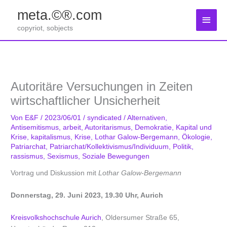
Zum
meta.©®.com
Inhalt
Haup
springen
copyriot, sobjects
Autoritäre Versuchungen in Zeiten
wirtschaftlicher Unsicherheit
Von
E&F
/
2023/06/01
/
syndicated
/
Alternativen
,
Antisemitismus
,
arbeit
,
Autoritarismus
,
Demokratie
,
Kapital und
Krise
,
kapitalismus
,
Krise
,
Lothar Galow-Bergemann
,
Ökologie
,
Patriarchat
,
Patriarchat/Kollektivismus/Individuum
,
Politik
,
rassismus
,
Sexismus
,
Soziale Bewegungen
Vortrag und Diskussion mit
Lothar Galow-Bergemann
Donnerstag, 29. Juni 2023, 19.30 Uhr, Aurich
Kreisvolkshochschule Aurich
, Oldersumer Straße 65,