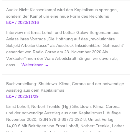
Audio: Nicht Klassenkampf wird den Kapitalismus sprengen,
sondern der Kampf um eine neue Form des Reichtums
E&F
/
2020/12/16
Interview mit Ernst Lohoff und Lothar Galow-Bergemann aus
Anlass ihres Vortrags „Die Hoffnung auf das „revolutionäre
Subjekt Arbeiterklasse“ als Ausdruck linksidentitärer Sehnsucht“
gesendet von Radio Corax am 23. November 2020 Als
Verkäufer*innen der Ware Arbeitskraft hängen wir davon ab,
dass …
Weiterlesen
→
Buchvorstellung: Shutdown. Klima, Corona und der notwendige
Ausstieg aus dem Kapitalismus
E&F
/
2020/11/29
Ernst Lohoff, Norbert Trenkle (Hg.) Shutdown. Klima, Corona
und der notwendige Ausstieg aus dem Kapitalismus1. Auflage
November 2020, ISBN 978-3-89771-292-8, Unrast Verlag,
14,00 € Mit Beiträgen von Ernst Lohoff, Norbert Trenkle, Lothar