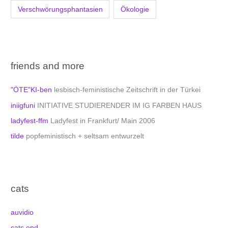
Verschwörungsphantasien
Ökologie
friends and more
"ÖTE"KI-ben
lesbisch-feministische Zeitschrift in der Türkei
iniigfuni
INITIATIVE STUDIERENDER IM IG FARBEN HAUS
ladyfest-ffm
Ladyfest in Frankfurt/ Main 2006
tilde
popfeministisch + seltsam entwurzelt
cats
auvidio
cats end