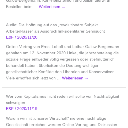
Galow-Bergemann, Karl-Heinz Simon und Julian Bierwirth
Bestellen beim …
Weiterlesen
→
Audio: Die Hoffnung auf das „revolutionäre Subjekt
Arbeiterklasse“ als Ausdruck linksidentitärer Sehnsucht
E&F
/
2020/11/20
Online-Vortrag von Ernst Lohoff und Lothar Galow-Bergemann
gehalten am 12. November 2020 Linke, die jahrzehntelang die
soziale Frage entweder völlig vergessen oder stiefmütterlich
behandelt haben, überließen die Deutung wichtiger
gesellschaftlicher Konflikte den Liberalen und Konservativen.
Viele erhoffen sich jetzt von …
Weiterlesen
→
Wer vom Kapitalismus nicht reden will sollte von Nachhaltigkeit
schweigen
E&F
/
2020/11/19
Warum wir mit „unserer Wirtschaft“ nie eine nachhaltige
Gesellschaft erreichen werden Online-Vortrag und Diskussion