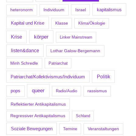
kapitalismus
Individuum
Israel
heteronorm
Kapital und Krise
Klasse
Klima/Ökologie
körper
Krise
Linker Mainstream
listen&dance
Lothar Galow-Bergemann
Minh Schredle
Patriarchat
Politik
Patriarchat/Kollektivismus/Individuum
queer
pops
Radio/Audio
rassismus
Reflektierter Antikapitalismus
Regressiver Antikapitalismus
Schland
Soziale Bewegungen
Veranstaltungen
Termine