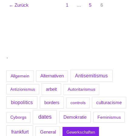
←
Zurück
1
…
5
6
.
Antisemitismus
Allgemein
Alternativen
arbeit
Antizionismus
Autoritarismus
biopolitics
borders
culturacisme
controls
dates
Demokratie
Feminismus
Cyborgs
frankfurt
General
Gewerkschaften