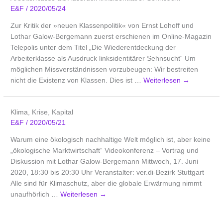
E&F
/
2020/05/24
Zur Kritik der »neuen Klassenpolitik« von Ernst Lohoff und
Lothar Galow-Bergemann zuerst erschienen im Online-Magazin
Telepolis unter dem Titel „Die Wiederentdeckung der
Arbeiterklasse als Ausdruck linksidentitärer Sehnsucht“ Um
möglichen Missverständnissen vorzubeugen: Wir bestreiten
nicht die Existenz von Klassen. Dies ist …
Weiterlesen
→
Klima, Krise, Kapital
E&F
/
2020/05/21
Warum eine ökologisch nachhaltige Welt möglich ist, aber keine
„ökologische Marktwirtschaft“ Videokonferenz – Vortrag und
Diskussion mit Lothar Galow-Bergemann Mittwoch, 17. Juni
2020, 18:30 bis 20:30 Uhr Veranstalter: ver.di-Bezirk Stuttgart
Alle sind für Klimaschutz, aber die globale Erwärmung nimmt
unaufhörlich …
Weiterlesen
→