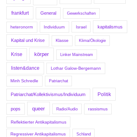
frankfurt
General
Gewerkschaften
kapitalismus
Individuum
Israel
heteronorm
Kapital und Krise
Klasse
Klima/Ökologie
körper
Krise
Linker Mainstream
listen&dance
Lothar Galow-Bergemann
Minh Schredle
Patriarchat
Politik
Patriarchat/Kollektivismus/Individuum
queer
pops
Radio/Audio
rassismus
Reflektierter Antikapitalismus
Regressiver Antikapitalismus
Schland