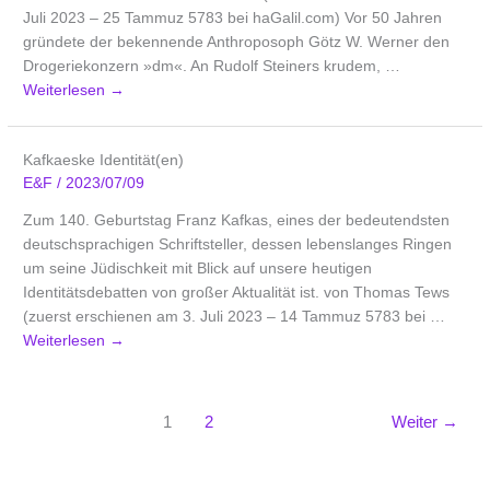
Juli 2023 – 25 Tammuz 5783 bei haGalil.com) Vor 50 Jahren
gründete der bekennende Anthroposoph Götz W. Werner den
Drogeriekonzern »dm«. An Rudolf Steiners krudem, …
Weiterlesen
→
Kafkaeske Identität(en)
E&F
/
2023/07/09
Zum 140. Geburtstag Franz Kafkas, eines der bedeutendsten
deutschsprachigen Schriftsteller, dessen lebenslanges Ringen
um seine Jüdischkeit mit Blick auf unsere heutigen
Identitätsdebatten von großer Aktualität ist. von Thomas Tews
(zuerst erschienen am 3. Juli 2023 – 14 Tammuz 5783 bei …
Weiterlesen
→
1
2
Weiter
→