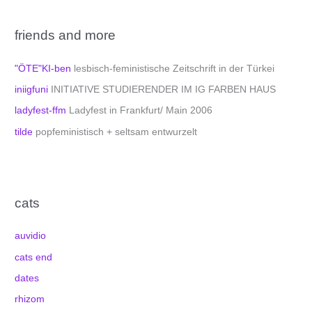
friends and more
"ÖTE"KI-ben
lesbisch-feministische Zeitschrift in der Türkei
iniigfuni
INITIATIVE STUDIERENDER IM IG FARBEN HAUS
ladyfest-ffm
Ladyfest in Frankfurt/ Main 2006
tilde
popfeministisch + seltsam entwurzelt
cats
auvidio
cats end
dates
rhizom