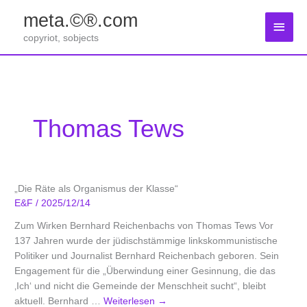
Zum
meta.©®.com
Inhalt
Haup
springen
copyriot, sobjects
Thomas Tews
„Die Räte als Organismus der Klasse“
E&F
/
2025/12/14
Zum Wirken Bernhard Reichenbachs von Thomas Tews Vor
137 Jahren wurde der jüdischstämmige linkskommunistische
Politiker und Journalist Bernhard Reichenbach geboren. Sein
Engagement für die „Überwindung einer Gesinnung, die das
‚Ich‘ und nicht die Gemeinde der Menschheit sucht“, bleibt
aktuell. Bernhard …
Weiterlesen
→