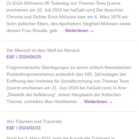
Zu Erich Mühsams 90.Todestag von Thomas Tews [zuerst
erschienen am 10. Juli 2024 bei haGalil.com] Der Anarchist,
Chronist und Dichter Erich Mühsam kam am 6. März 1878 als
Sohn jüdischer Eltern, des Apothekers Siegfried Mühsam sowie
dessen Frau Rosalie, geb. …
Weiterlesen
→
Der Mensch ist dem Wolf ein Mensch
E&F
/
2024/06/29
Fragmentarische Überlegungen zu einem kritisch-theoretischen
Postanthropozentrismus anlässlich des 100. Jahrestages der
Eröffnung des Institutes für Sozialforschung von Thomas Tews
(zuerst erschienen am 21. Juni 2024 bei haGalil.com) In ihrer
„Dialektik der Aufklärung“, einem Hauptwerk der Kritischen
Theorie, schreiben Max Horkheimer …
Weiterlesen
→
Von Träumen und Traumata
E&F
/
2024/01/31
Noch bis 3. März 2024 zeigt die Kunsthalle Tübingen in