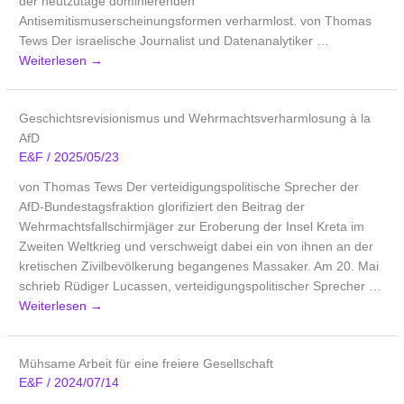
der heutzutage dominierenden
Antisemitismuserscheinungsformen verharmlost. von Thomas
Tews Der israelische Journalist und Datenanalytiker …
Weiterlesen
→
Geschichtsrevisionismus und Wehrmachtsverharmlosung à la
AfD
E&F
/
2025/05/23
von Thomas Tews Der verteidigungspolitische Sprecher der
AfD-Bundestagsfraktion glorifiziert den Beitrag der
Wehrmachtsfallschirmjäger zur Eroberung der Insel Kreta im
Zweiten Weltkrieg und verschweigt dabei ein von ihnen an der
kretischen Zivilbevölkerung begangenes Massaker. Am 20. Mai
schrieb Rüdiger Lucassen, verteidigungspolitischer Sprecher …
Weiterlesen
→
Mühsame Arbeit für eine freiere Gesellschaft
E&F
/
2024/07/14