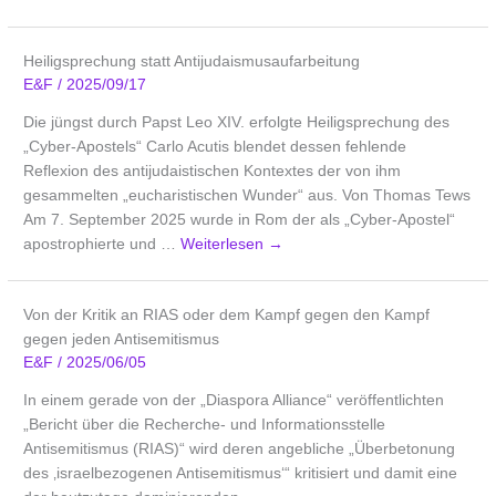
Heiligsprechung statt Antijudaismusaufarbeitung
E&F
/
2025/09/17
Die jüngst durch Papst Leo XIV. erfolgte Heiligsprechung des
„Cyber-Apostels“ Carlo Acutis blendet dessen fehlende
Reflexion des antijudaistischen Kontextes der von ihm
gesammelten „eucharistischen Wunder“ aus. Von Thomas Tews
Am 7. September 2025 wurde in Rom der als „Cyber-Apostel“
apostrophierte und …
Weiterlesen
→
Von der Kritik an RIAS oder dem Kampf gegen den Kampf
gegen jeden Antisemitismus
E&F
/
2025/06/05
In einem gerade von der „Diaspora Alliance“ veröffentlichten
„Bericht über die Recherche- und Informationsstelle
Antisemitismus (RIAS)“ wird deren angebliche „Überbetonung
des ‚israelbezogenen Antisemitismus‘“ kritisiert und damit eine