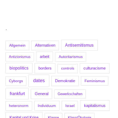
.
Antisemitismus
Allgemein
Alternativen
arbeit
Antizionismus
Autoritarismus
biopolitics
borders
culturacisme
controls
dates
Demokratie
Feminismus
Cyborgs
frankfurt
General
Gewerkschaften
kapitalismus
Individuum
Israel
heteronorm
Kapital und Krise
Klasse
Klima/Ökologie