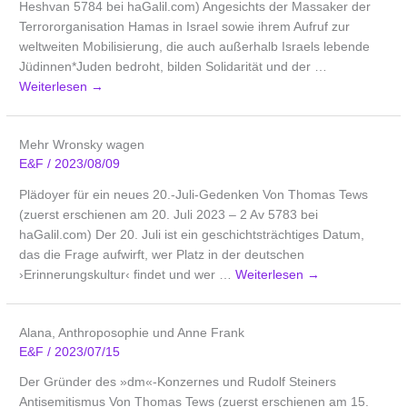
Heshvan 5784 bei haGalil.com) Angesichts der Massaker der
Terrororganisation Hamas in Israel sowie ihrem Aufruf zur
weltweiten Mobilisierung, die auch außerhalb Israels lebende
Jüdinnen*Juden bedroht, bilden Solidarität und der …
Weiterlesen
→
Mehr Wronsky wagen
E&F
/
2023/08/09
Plädoyer für ein neues 20.-Juli-Gedenken Von Thomas Tews
(zuerst erschienen am 20. Juli 2023 – 2 Av 5783 bei
haGalil.com) Der 20. Juli ist ein geschichtsträchtiges Datum,
das die Frage aufwirft, wer Platz in der deutschen
›Erinnerungskultur‹ findet und wer …
Weiterlesen
→
Alana, Anthroposophie und Anne Frank
E&F
/
2023/07/15
Der Gründer des »dm«-Konzernes und Rudolf Steiners
Antisemitismus Von Thomas Tews (zuerst erschienen am 15.