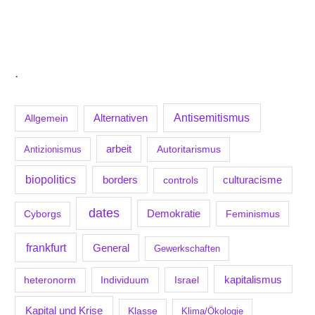
.
Antisemitismus
Allgemein
Alternativen
arbeit
Antizionismus
Autoritarismus
biopolitics
borders
culturacisme
controls
dates
Demokratie
Feminismus
Cyborgs
frankfurt
General
Gewerkschaften
kapitalismus
Individuum
Israel
heteronorm
Kapital und Krise
Klasse
Klima/Ökologie