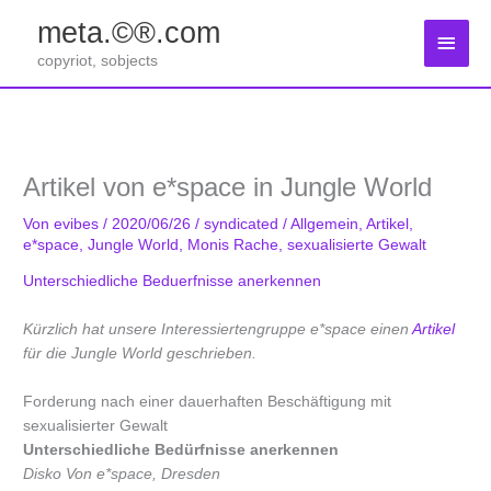
Zum
meta.©®.com
Inhalt
Haup
springen
copyriot, sobjects
Artikel von e*space in Jungle World
Von
evibes
/
2020/06/26
/
syndicated
/
Allgemein
,
Artikel
,
e*space
,
Jungle World
,
Monis Rache
,
sexualisierte Gewalt
Unterschiedliche Beduerfnisse anerkennen
Kürzlich hat unsere Interessiertengruppe e*space einen
Artikel
für die Jungle World geschrieben.
Forderung nach einer dauerhaften ­Beschäftigung mit
sexualisierter Gewalt
Unterschiedliche Bedürfnisse
anerkennen
Disko Von e*space, Dresden