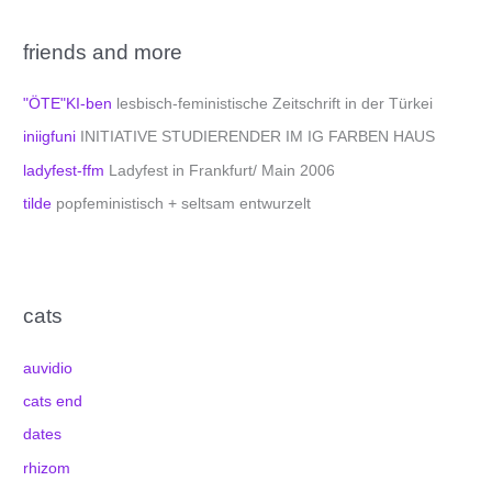
friends and more
"ÖTE"KI-ben
lesbisch-feministische Zeitschrift in der Türkei
iniigfuni
INITIATIVE STUDIERENDER IM IG FARBEN HAUS
ladyfest-ffm
Ladyfest in Frankfurt/ Main 2006
tilde
popfeministisch + seltsam entwurzelt
cats
auvidio
cats end
dates
rhizom