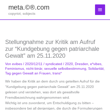
Zum
meta.©®.com
Inhalt
Haup
springen
copyriot, sobjects
Stellungnahme zur Kritik am Aufruf
zur “Kundgebung gegen patriarchale
Gewalt” am 25.11.2020
Von
evibes
/
2020/12/11
/
syndicated
/
2020
,
Dresden
,
e*vibes
,
Feminismus
,
nicht-binär
,
sexuelle selbstbestimmung
,
Solidarität
,
Tag gegen Gewalt an Frauen
,
trans*
Wir haben die Kritik an dem durch uns geteilten Aufruf für die
“Kundgebung gegen patriarchale Gewalt” am 25.11.2020
gelesen und verstehen, was dort als gewaltvolle
Fremdbezeichnung wahrgenommen wird.
Wichtig ist uns zuvorderst, um Entschuldigung zu bitten –
insbesondere bei all denjenigen, die durch die Formulierungen