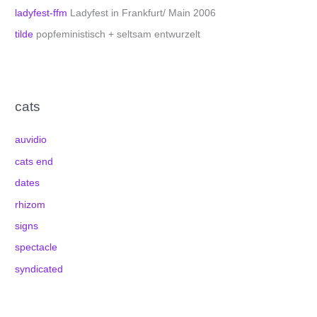
ladyfest-ffm
Ladyfest in Frankfurt/ Main 2006
tilde
popfeministisch + seltsam entwurzelt
cats
auvidio
cats end
dates
rhizom
signs
spectacle
syndicated