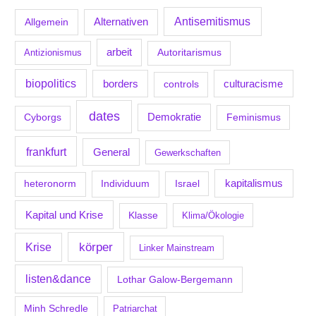
Antisemitismus
Allgemein
Alternativen
arbeit
Antizionismus
Autoritarismus
biopolitics
borders
culturacisme
controls
dates
Demokratie
Feminismus
Cyborgs
frankfurt
General
Gewerkschaften
kapitalismus
Individuum
Israel
heteronorm
Kapital und Krise
Klasse
Klima/Ökologie
körper
Krise
Linker Mainstream
listen&dance
Lothar Galow-Bergemann
Minh Schredle
Patriarchat