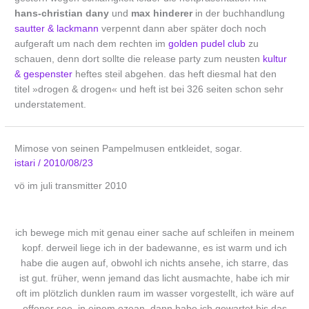
hans-christian dany
und
max hinderer
in der buchhandlung
sautter & lackmann
verpennt dann aber später doch noch
aufgeraft um nach dem rechten im
golden pudel club
zu
schauen, denn dort sollte die release party zum neusten
kultur
& gespenster
heftes steil abgehen. das heft diesmal hat den
titel »drogen & drogen« und heft ist bei 326 seiten schon sehr
understatement.
Mimose von seinen Pampelmusen entkleidet, sogar.
istari
/
2010/08/23
vö im juli transmitter 2010
ich bewege mich mit genau einer sache auf schleifen in meinem
kopf. derweil liege ich in der badewanne, es ist warm und ich
habe die augen auf, obwohl ich nichts ansehe, ich starre, das
ist gut. früher, wenn jemand das licht ausmachte, habe ich mir
oft im plötzlich dunklen raum im wasser vorgestellt, ich wäre auf
offener see. in einem ozean, dann habe ich gewartet bis das