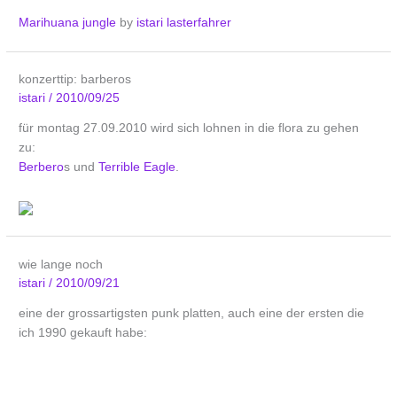
Marihuana jungle
by
istari lasterfahrer
konzerttip: barberos
istari
/
2010/09/25
für montag 27.09.2010 wird sich lohnen in die flora zu gehen
zu:
Berbero
s und
Terrible Eagle
.
wie lange noch
istari
/
2010/09/21
eine der grossartigsten punk platten, auch eine der ersten die
ich 1990 gekauft habe: