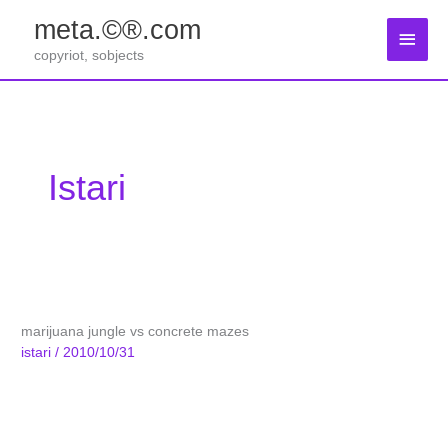
Zum
meta.©®.com
Inhalt
Haup
springen
copyriot, sobjects
Istari
marijuana jungle vs concrete mazes
istari
/
2010/10/31