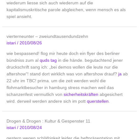
wiederum liesse sich auch wiederum auf die
kapitalismuskritische parole abgleichen, wenn mensch es als
spiel ansieht.
vierterneunter – zweiundtausendundzehn
istari
/
2010/08/26
wie bespassend! flog mir heute doch ein flyer des berliner
bündniss zum al
quds tag
in die hände. begutachtend jener
druckschrift sang ich: „bei demos wollen die leute nur die
aftershow“! stand dort wirklich was von aftershow drauf?
ja
ab
22 uhr im TBC! prima. um die zeit werden wohl die
flohmarktbesucher in hamburg stress machen weil das
schanzenfest vermutlich von
sicherheitskräften
abgesichert
wird. derweil werden andere sich im pott
querstellen
.
Drogen & Drogen : Kultur & Gespenster 11
istari
/
2010/08/24
gestern wegen schläfrigkeit leider die heftpräsentation mit