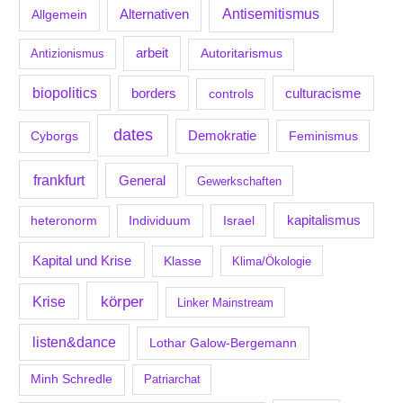
Antisemitismus
Allgemein
Alternativen
arbeit
Antizionismus
Autoritarismus
biopolitics
borders
culturacisme
controls
dates
Demokratie
Feminismus
Cyborgs
frankfurt
General
Gewerkschaften
kapitalismus
Individuum
Israel
heteronorm
Kapital und Krise
Klasse
Klima/Ökologie
körper
Krise
Linker Mainstream
listen&dance
Lothar Galow-Bergemann
Minh Schredle
Patriarchat