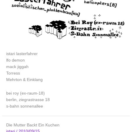
istari lasterfahrer
lfo demon
mack jiggah
Torress
Mehrton & Einklang
bei roy (ex-raum-18)
berlin, ziegrastrasse 18
s-bahn sonnenallee
Die Mutter Backt Ein Kuchen
istari
/
2010/09/15