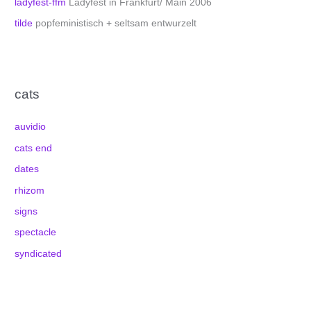
ladyfest-ffm
Ladyfest in Frankfurt/ Main 2006
tilde
popfeministisch + seltsam entwurzelt
cats
auvidio
cats end
dates
rhizom
signs
spectacle
syndicated